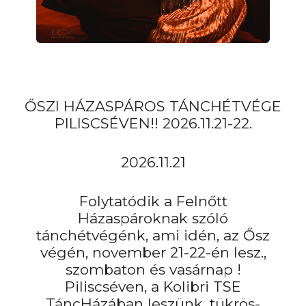
ŐSZI HÁZASPÁROS TÁNCHÉTVÉGE
PILISCSÉVEN!! 2026.11.21-22.
2026.11.21
Folytatódik a Felnőtt
Házaspároknak szóló
tánchétvégénk, ami idén, az Ősz
végén, november 21-22-én lesz.,
szombaton és vasárnap !
Piliscséven, a Kolibri TSE
TáncHázában leszünk, tükrös-