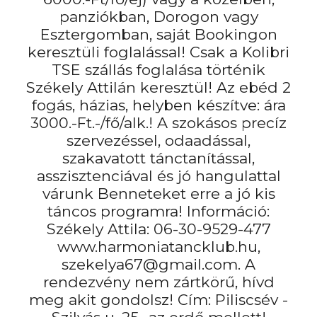
panziókban, Dorogon vagy
Esztergomban, saját Bookingon
keresztüli foglalással! Csak a Kolibri
TSE szállás foglalása történik
Székely Attilán keresztül! Az ebéd 2
fogás, házias, helyben készítve: ára
3000.-Ft.-/fő/alk.! A szokásos precíz
szervezéssel, odaadással,
szakavatott tánctanítással,
asszisztenciával és jó hangulattal
várunk Benneteket erre a jó kis
táncos programra! Információ:
Székely Attila: 06-30-9529-477
www.harmoniatancklub.hu,
szekelya67@gmail.com. A
rendezvény nem zártkörű, hívd
meg akit gondolsz! Cím: Piliscsév -