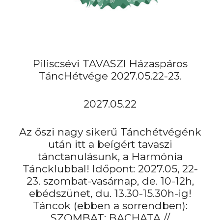
Piliscsévi TAVASZI Házaspáros
TáncHétvége 2027.05.22-23.
2027.05.22
Az őszi nagy sikerű Tánchétvégénk
után itt a beígért tavaszi
tánctanulásunk, a Harmónia
Táncklubbal! Időpont: 2027.05, 22-
23. szombat-vasárnap, de. 10-12h,
ebédszünet, du. 13.30-15.30h-ig!
Táncok (ebben a sorrendben):
SZOMBAT: BACHATA //