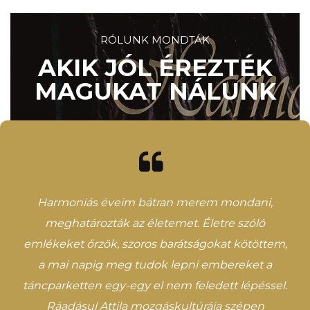
RÓLUNK MONDTÁK
AKIK JÓL ÉREZTÉK
MAGUKAT NÁLUNK
Harmoniás éveim bátran merem mondani,
meghatározták az életemet. Életre szóló
emlékeket őrzök, szoros barátságokat kötöttem,
a mai napig meg tudok lepni embereket a
táncparketten egy-egy el nem feledett lépéssel.
Ráadásul Attila mozgáskultúrája szépen