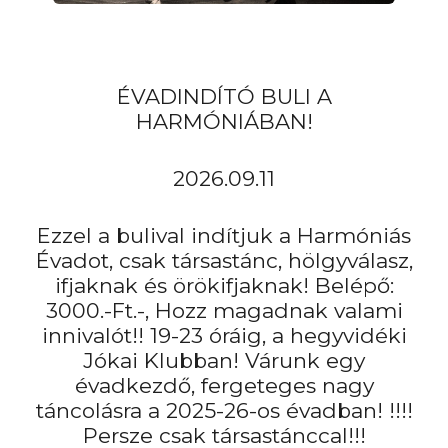
ÉVADINDÍTÓ BULI A
HARMÓNIÁBAN!
2026.09.11
Ezzel a bulival indítjuk a Harmóniás
Évadot, csak társastánc, hölgyválasz,
ifjaknak és örökifjaknak! Belépő:
3000.-Ft.-, Hozz magadnak valami
innivalót!! 19-23 óráig, a hegyvidéki
Jókai Klubban! Várunk egy
évadkezdő, fergeteges nagy
táncolásra a 2025-26-os évadban! !!!!
Persze csak társastánccal!!!