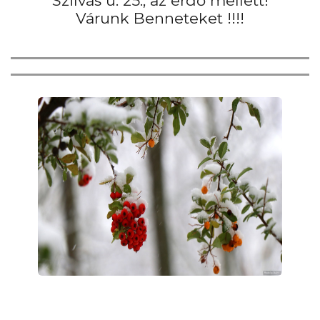
Szilvás u. 25., az erdő mellett!
Várunk Benneteket !!!!