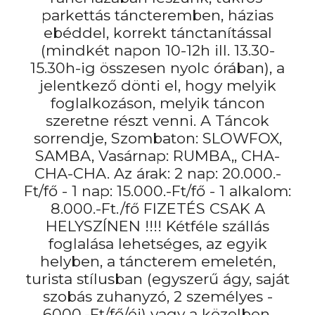
parkettás táncteremben, házias
ebéddel, korrekt tánctanítással
(mindkét napon 10-12h ill. 13.30-
15.30h-ig összesen nyolc órában), a
jelentkező dönti el, hogy melyik
foglalkozáson, melyik táncon
szeretne részt venni. A Táncok
sorrendje, Szombaton: SLOWFOX,
SAMBA, Vasárnap: RUMBA,, CHA-
CHA-CHA. Az árak: 2 nap: 20.000.-
Ft/fő - 1 nap: 15.000.-Ft/fő - 1 alkalom:
8.000.-Ft./fő FIZETÉS CSAK A
HELYSZÍNEN !!!! Kétféle szállás
foglalása lehetséges, az egyik
helyben, a táncterem emeletén,
turista stílusban (egyszerű ágy, saját
szobás zuhanyzó, 2 személyes -
6000.-Ft/fő/éj) vagy a közelben,