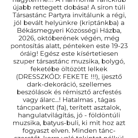
újabb rettegett dobása! A síron túli
Társastánc Partyra invitálunk a régi,
jól bevált helyünkre (kriptánkba) a
Békásmegyeri Közösségi Házba,
2026, októberének végén, még
pontosítás alatt, pénteken este 19-23
óráig! Egész este kísértetiesen
szuper társastánc muzsika, bolygó,
feketébe öltözött lelkek
(DRESSZKÓD: FEKETE !!!), ijesztő
dark-dekoráció, szellemes
beszólások és rémisztő arcfestés
vagy álarc...! Hatalmas , tágas
táncparkett (fa), terített asztalok,
hangulatvilágítás, jó - földöntúli
muzsika, batyus-buli, ki mit hoz azt
fogyaszt elven. Minden tánc-