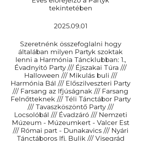
Éves előrejelző a Partyk
tekintetében
2025.09.01
Szeretnénk összefoglalni hogy
általában milyen Partyk szoktak
lenni a Harmónia Táncklubban: 1.,
Évadnyitó Party /// Éjszakai Túra ///
Halloween /// Mikulás buli ///
Harmónia Bál /// Előszilveszteri Party
/// Farsang az Ifjúságnak /// Farsang
Felnőtteknek /// Téli Tánctábor Party
/// Tavaszköszöntő Party ///
Locsolóbál /// Évadzáró /// Nemzeti
Múzeum - Múzeumkert - Valcer Est
/// Római part - Dunakavics /// Nyári
Tánctáboros Ifj. Bulik /// Visegrád