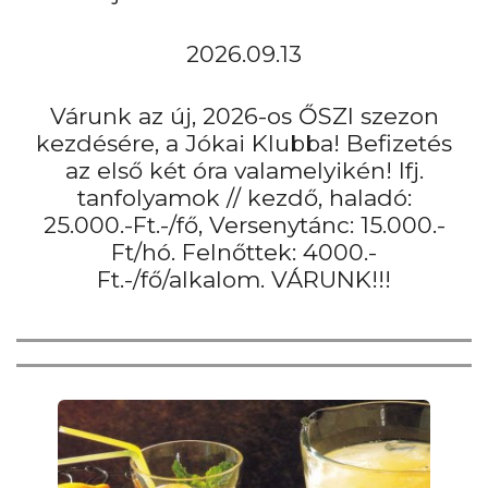
2026.09.13
Várunk az új, 2026-os ŐSZI szezon
kezdésére, a Jókai Klubba! Befizetés
az első két óra valamelyikén! Ifj.
tanfolyamok // kezdő, haladó:
25.000.-Ft.-/fő, Versenytánc: 15.000.-
Ft/hó. Felnőttek: 4000.-
Ft.-/fő/alkalom. VÁRUNK!!!
Bemutatkozás
Tanfolyamok
Események - táborok