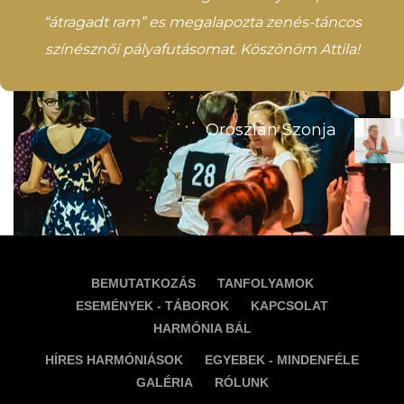
“átragadt ram” es megalapozta zenés-táncos
színésznői pályafutásomat. Köszönöm Attila!
Oroszlán Szonja
BEMUTATKOZÁS
TANFOLYAMOK
ESEMÉNYEK - TÁBOROK
KAPCSOLAT
HARMÓNIA BÁL
HÍRES HARMÓNIÁSOK
EGYEBEK - MINDENFÉLE
GALÉRIA
RÓLUNK