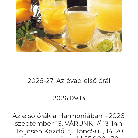
Kapcsolat
Harmónia Bál
Híres Harmóniások
Egyebek - Mindenféle
Galéria
2026-27. Az évad első órái
Rólunk
2026.09.13
Az első órák a Harmóniában - 2026.
szeptember 13. VÁRUNK! // 13-14h:
Teljesen Kezdő Ifj. TáncSuli, 14-20