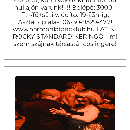
szeretőt, korra való tekintet nélkül
hullajón várunk!!!!! Belépő: 3000.-
Ft.-/fő+süti v. üdítő. 19-23h-ig,
Asztalfoglalás: 06-30-9529-477!
www.harmoniatancklub.hu LATIN-
ROCKY-STANDARD-KERINGŐ - mi
szem szájnak társastáncos ingere!