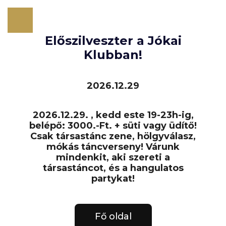
Előszilveszter a Jókai
Klubban!
2026.12.29
2026.12.29. , kedd este 19-23h-ig,
belépő: 3000.-Ft. + süti vagy üdítő!
Bemutatkozás
Csak társastánc zene, hölgyválasz,
mókás táncverseny! Várunk
mindenkit, aki szereti a
Tanfolyamok
társastáncot, és a hangulatos
partykat!
Események - táborok
Kapcsolat
Fő oldal