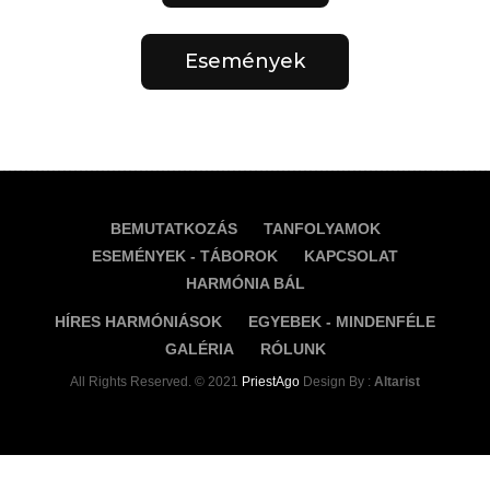
Harmónia Bál
Események
Híres Harmóniások
Egyebek - Mindenféle
Galéria
BEMUTATKOZÁS
TANFOLYAMOK
Rólunk
ESEMÉNYEK - TÁBOROK
KAPCSOLAT
HARMÓNIA BÁL
HÍRES HARMÓNIÁSOK
EGYEBEK - MINDENFÉLE
GALÉRIA
RÓLUNK
All Rights Reserved. © 2021
PriestAgo
Design By :
Altarist